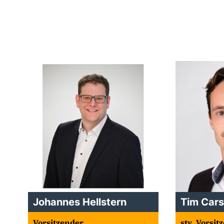
Johannes Hellstern
Tim Cars
Vorsitzender
stv. Vorsit