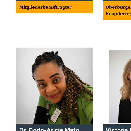
Mitgliederbeauftragter
Oberbürge
Kooptiertes
Dr. Dodo-Aricie Mafo
Victoria