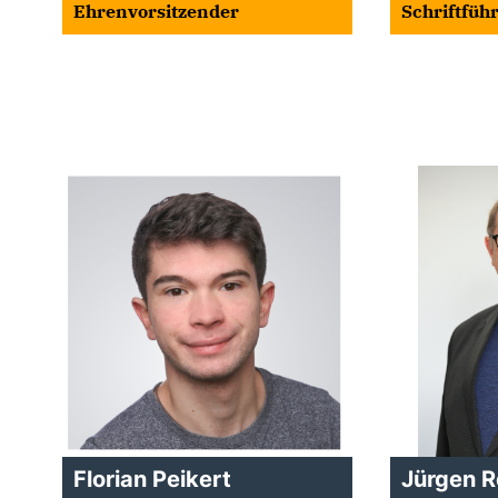
Ehrenvorsitzender
Schriftfüh
Florian Peikert
Jürgen R