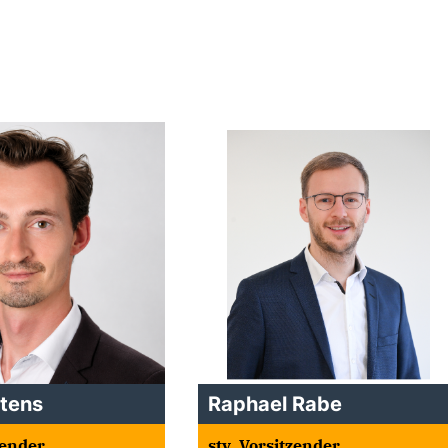
tens
Raphael Rabe
zender
stv. Vorsitzender