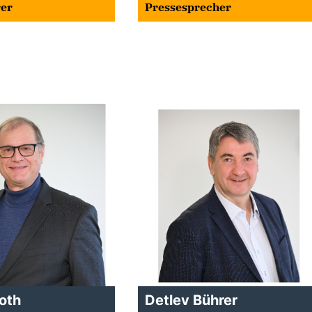
rer
Pressesprecher
oth
Detlev Bührer