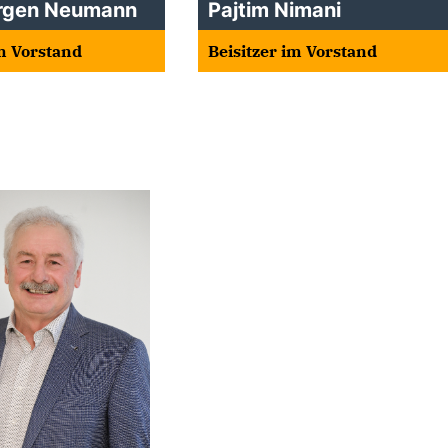
rgen Neumann
Pajtim Nimani
im Vorstand
Beisitzer im Vorstand