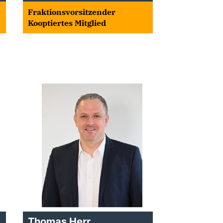
Fraktionsvorsitzender
Kooptiertes Mitglied
Thomas Herr