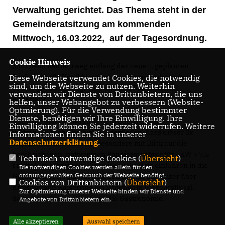
Verwaltung gerichtet. Das Thema steht in der
Gemeinderatsitzung am kommenden
Mittwoch, 16.03.2022, auf der Tagesordnung.
Cookie Hinweis
Sind beim Radfahrweg entlang der neuen, geplanten
Bushaltestelle Konfliktpoteniale mit wartenden oder
Diese Webseite verwendet Cookies, die notwendig
sind, um die Webseite zu nutzen. Weiterhin
aussteigenden Fahrgästen und den Radfahren zu
verwenden wir Dienste von Drittanbietern, die uns
erwarten?
helfen, unser Webangebot zu verbessern (Website-
Optmierung). Für die Verwendung bestimmter
Dienste, benötigen wir Ihre Einwilligung. Ihre
Kann die Stadtverwaltung dem Edeka-Markt
Einwilligung können Sie jederzeit widerrufen. Weitere
vertraglich/rechtsverbindlich festlegen, dass dieser 3x
Informationen finden Sie in unserer
Datenschutzerklärung
.
täglich beliefert wird? Insbesondere mit Blick auf die
beschriebenen, notwenigen Rangiermanöver für LKW > 7,5
Technisch notwendige Cookies (
Übersicht
)
t mittels zusätzlichem Einweiser (vorwärts einfahren in die
Die notwendigen Cookies werden allein für den
ordnungsgemäßen Gebrauch der Webseite benötigt.
Gerberstrasse, rückwärtsstoßen mittels Einweiser über
Cookies von Drittanbietern (
Übersicht
)
dreispurigen Kaiserring bei laufendem Verkehrsfluss).
Zur Optimierung unserer Webseite binden wir Dienste und
Selbes gilt für das Hotel und die Gastronomie.
Angebote von Drittanbietern ein.
Alle akzeptieren
Auswahl speichern