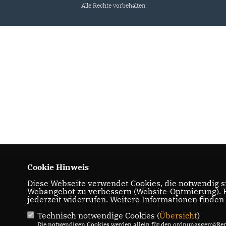
Alle Rechte vorbehalten.
Cookie Hinweis
Diese Webseite verwendet Cookies, die notwendig si
Webangebot zu verbessern (Website-Optmierung). Fü
jederzeit widerrufen. Weitere Informationen finden
Technisch notwendige Cookies (
Übersicht
)
Die notwendigen Cookies werden allein für den ordnungsgemäßen 