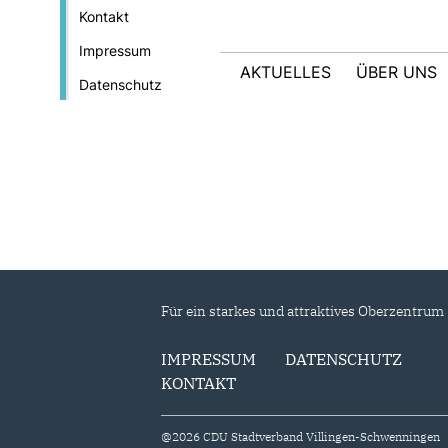
Kontakt
Impressum
AKTUELLES
ÜBER UNS
Datenschutz
Anträge der CDU-
Gemeinderatsfraktion
Für ein starkes und attraktives Oberzentrum
IMPRESSUM
DATENSCHUTZ
KONTAKT
@2026 CDU Stadtverband Villingen-Schwenningen